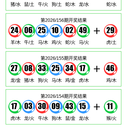
猪/水
鼠/土
牛/火
狗/土
蛇/木
龙/水
蛇/水
第2026/156期开奖结果
羊/木
牛/土
马/木
鸡/火
蛇/火
马/火
虎/土
第2026/155期开奖结果
龙/金
猪/木
狗/火
马/木
鸡/金
虎/木
鸡/木
第2026/154期开奖结果
虎/木
龙/火
牛/水
狗/木
鼠/金
龙/水
猴/火