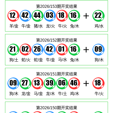
第2026/153期开奖结果
羊/金
牛/金
猪/水
龙/火
牛/火
兔/木
鸡/水
第2026/152期开奖结果
马/水
狗/土
蛇/火
蛇/金
牛/金
兔/木
狗/木
第2026/151期开奖结果
狗/木
龙/金
马/金
龙/木
牛/土
鸡/木
牛/火
第2026/150期开奖结果