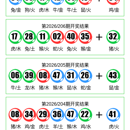
兔/金
狗/火
虎/木
牛/金
牛/土
鼠/火
鸡/金
第2026/206期开奖结果
虎/木
兔/土
猴/火
蛇/火
兔/火
猴/金
猪/火
第2026/205期开奖结果
牛/土
龙/木
猪/木
猴/木
鼠/水
蛇/金
鼠/金
第2026/204期开奖结果
猪/木
鸡/金
虎/土
羊/土
猴/木
鸡/水
虎/火