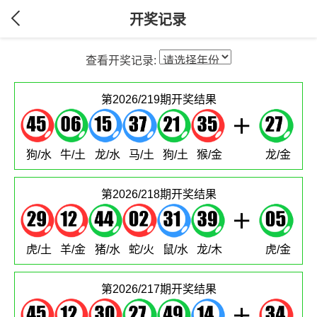
开奖记录
查看开奖记录:
第2026/219期开奖结果
狗/水
牛/土
龙/水
马/土
狗/土
猴/金
龙/金
第2026/218期开奖结果
虎/土
羊/金
猪/水
蛇/火
鼠/水
龙/木
虎/金
第2026/217期开奖结果