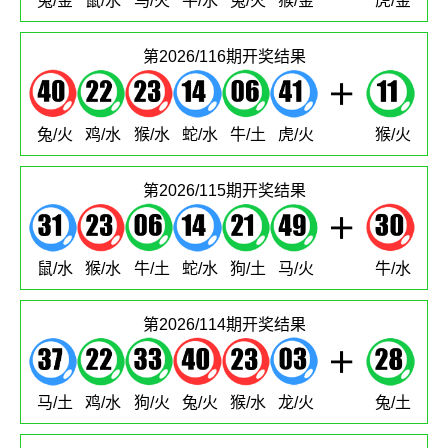
兔/金
鼠/水
马/火
牛/水
兔/火
猴/金
虎/金
第2026/116期开奖结果
兔/火
鸡/水
猴/水
蛇/水
牛/土
虎/火
猴/火
第2026/115期开奖结果
鼠/水
猴/水
牛/土
蛇/水
狗/土
马/火
牛/水
第2026/114期开奖结果
马/土
鸡/水
狗/火
兔/火
猴/水
龙/火
兔/土