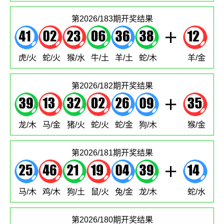
第2026/183期开奖结果
虎/火
蛇/火
猴/水
牛/土
羊/土
蛇/木
羊/金
第2026/182期开奖结果
龙/木
马/金
猪/火
蛇/火
蛇/金
狗/木
猴/金
第2026/181期开奖结果
马/木
鸡/木
狗/土
鼠/火
兔/金
龙/木
蛇/水
第2026/180期开奖结果