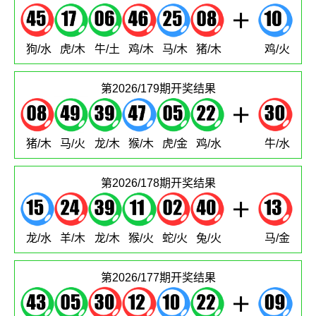
狗/水
虎/木
牛/土
鸡/木
马/木
猪/木
鸡/火
第2026/179期开奖结果
猪/木
马/火
龙/木
猴/木
虎/金
鸡/水
牛/水
第2026/178期开奖结果
龙/水
羊/木
龙/木
猴/火
蛇/火
兔/火
马/金
第2026/177期开奖结果