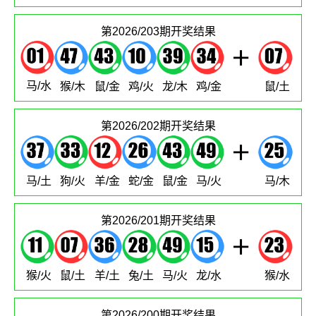
第2026/203期开奖结果
马/水
猴/木
鼠/金
鸡/火
龙/木
鸡/金
鼠/土
第2026/202期开奖结果
马/土
狗/火
羊/金
蛇/金
鼠/金
马/火
马/木
第2026/201期开奖结果
猴/火
鼠/土
羊/土
兔/土
马/火
龙/水
猴/水
第2026/200期开奖结果