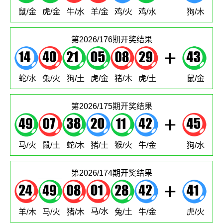
鼠/金
虎/金
牛/水
羊/金
鸡/火
鸡/水
狗/木
第2026/176期开奖结果
蛇/水
兔/火
狗/土
虎/金
猪/木
虎/土
鼠/金
第2026/175期开奖结果
马/火
鼠/土
蛇/木
猪/土
猴/火
牛/金
狗/水
第2026/174期开奖结果
马/水
羊/木
马/火
猪/木
兔/土
牛/金
虎/火