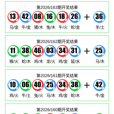
第2026/163期开奖结果
马/金
牛/金
猪/木
兔/木
牛/火
蛇/金
羊/土
第2026/162期开奖结果
猴/火
蛇/木
鸡/木
龙/火
鸡/金
鼠/水
马/木
第2026/161期开奖结果
鸡/火
牛/土
兔/火
马/木
鸡/金
蛇/木
牛/金
第2026/160期开奖结果