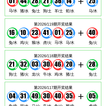
马/水
猪/水
兔/土
狗/土
羊/土
蛇/水
马/木
第2026/119期开奖结果
马/水
兔/木
鸡/火
猴/水
虎/火
马/木
兔/火
第2026/118期开奖结果
狗/土
猪/火
龙/火
牛/水
鸡/木
猪/土
兔/土
第2026/117期开奖结果