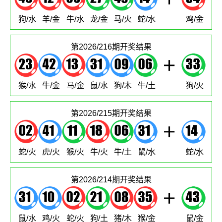
狗/水
羊/金
牛/水
龙/金
马/火
蛇/水
鸡/金
第2026/216期开奖结果
猴/水
牛/金
马/金
鼠/水
狗/木
牛/土
狗/火
第2026/215期开奖结果
蛇/火
虎/火
猴/火
牛/火
牛/土
鼠/水
蛇/水
第2026/214期开奖结果
鼠/水
鸡/火
蛇/火
狗/土
猪/木
猴/金
鼠/金