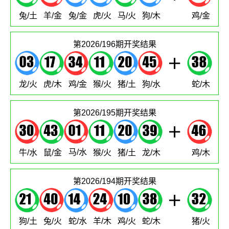
兔/土
羊/金
兔/金
虎/火
马/火
狗/木
鸡/金
第2026/196期开奖结果
龙/火
虎/木
鸡/金
猴/火
猪/土
狗/水
蛇/木
第2026/195期开奖结果
马/水
牛/水
鼠/金
猴/火
猪/土
龙/木
鸡/木
第2026/194期开奖结果
狗/土
兔/火
蛇/水
羊/木
鸡/火
蛇/木
猪/火